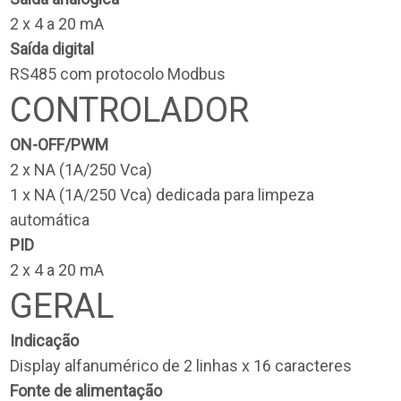
2 x 4 a 20 mA
Saída digital
RS485 com protocolo Modbus
CONTROLADOR
ON-OFF/PWM
2 x NA (1A/250 Vca)
1 x NA (1A/250 Vca) dedicada para limpeza
automática
PID
2 x 4 a 20 mA
GERAL
Indicação
Display alfanumérico de 2 linhas x 16 caracteres
Fonte de alimentação