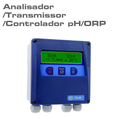
Analisador
/Transmissor
/Controlador pH/ORP
24Vcc | TH-48