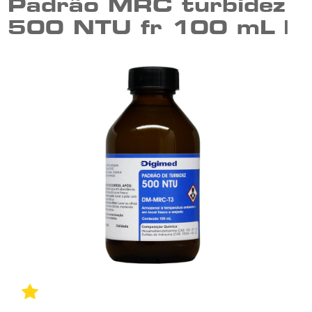
Padrão MRC turbidez
500 NTU fr 100 mL |
DM-MRC-T3