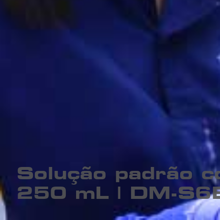
Solução padrão c
250 mL | DM-S6