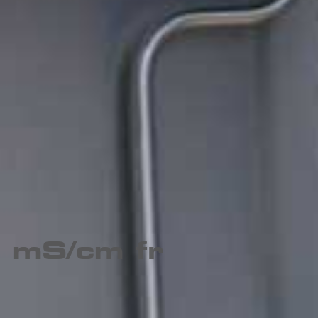
9 mS/cm fr