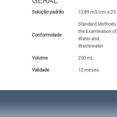
GERAL
Solução padrão
12,89 mS/cm a 25 
Standard Methods 
the Examination of
Conformidade
Water and
Wastewater
Volume
250 mL
Validade
12 meses