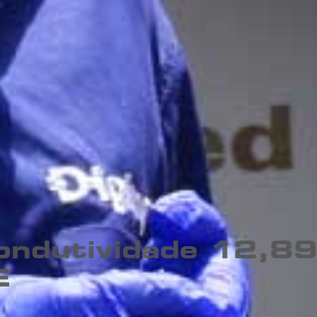
ondutividade 12,8
E