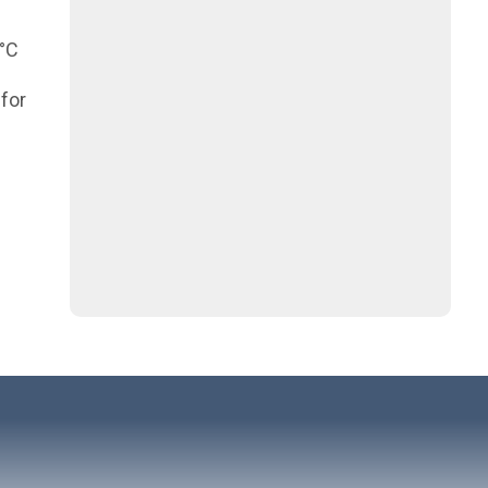
°C
for