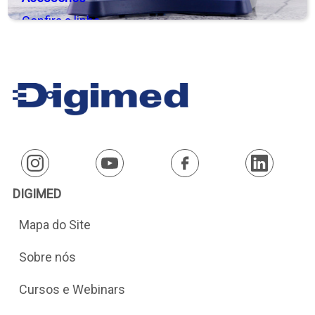
Confira a linha
completa de
acessórios que
auxiliarão você a
medir o seu
parâmetro de
maneira prática,
rápida e segura.
DIGIMED
Mapa do Site
Sobre nós
Cursos e Webinars