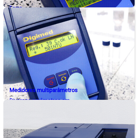
Ferro
Medidores multiparâmetros
Diversos parâmetros em
um único instrumento
portátil