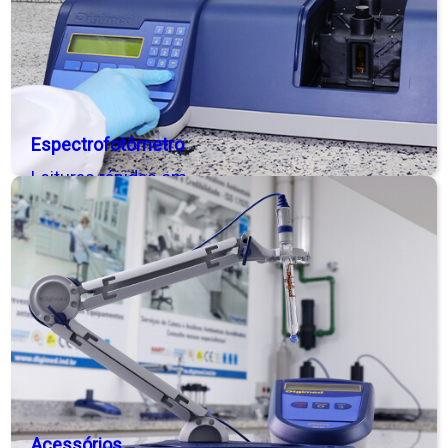
Espectrofotômetro
Leituras rápidas em
absorbância,
transmitância (%) e
concentração, com
varredura automática
para determinação do
comprimento de
onda. Consulte
modelo para análise
em fluxo contínuo!
Acessórios