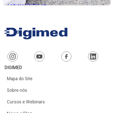
Leituras rápidas em
absorbância,
transmitância (%) e
concentração, com
varredura automática
para determinação do
comprimento de
onda. Consulte
modelo para análise
DIGIMED
em fluxo contínuo!
Mapa do Site
Sobre nós
Cursos e Webinars