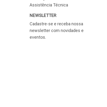
Assistência Técnica
NEWSLETTER
Cadastre-se e receba nossa
newsletter com novidades e
eventos.
ila Gea - São Paulo/SP – CEP 04691-110
NTO