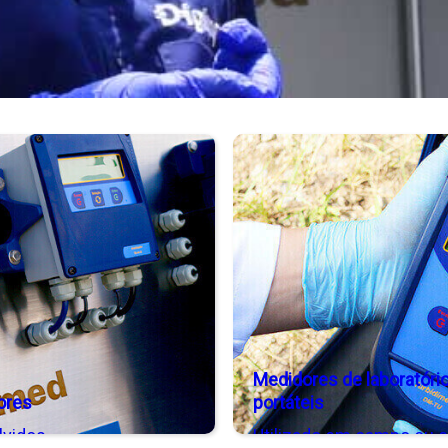
Medidores de laboratóri
ores
portáteis
lvidos
Utilizado em campo ou 