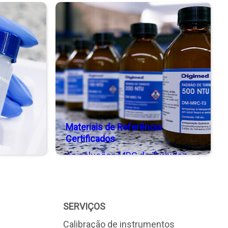
onfigurar
um único instrumento
 faixa de
portátil
de
Materiais de Referência
Certificados
As soluções MRC de Turbidez
Digimed são produzidas no
laboratório acreditado ABNT NBR
ISO 17034/2017
SERVIÇOS
Calibração de instrumentos