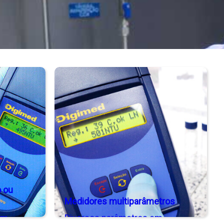
o ou
Medidores multiparâmetros
em
Diversos parâmetros em