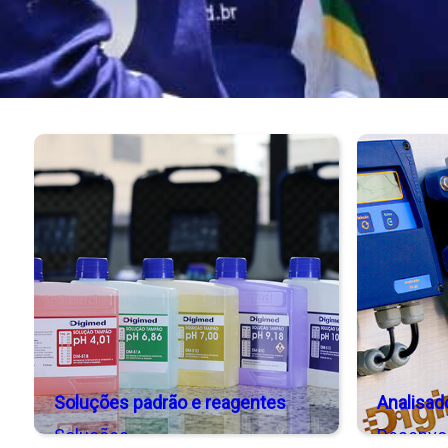
Soluções padrão e reagentes
Analisad
Soluções
Desenvo